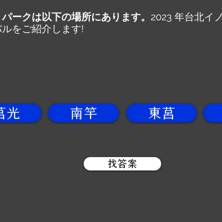
トパークは以下の場所にあります。
2023 年台北
ルをご紹介します!
​
莒光
南竿
東莒
找答案