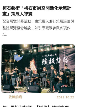
梅石藝術「梅石市街空間活化示範計
畫」策展人導覽
配合展覽開幕活動，由策展人進行策展論述與
整體展覽概念解說，並引導觀眾參觀各項作
品。
依嬤的店
2023.10.22