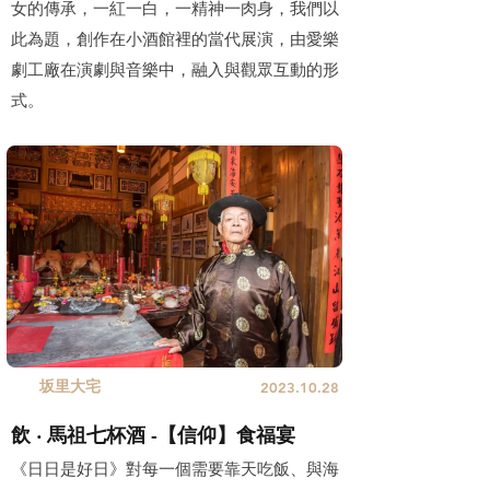
女的傳承，一紅一白，一精神一肉身，我們以
此為題，創作在小酒館裡的當代展演，由愛樂
劇工廠在演劇與音樂中，融入與觀眾互動的形
式。
坂里大宅
2023.10.28
飲 ‧ 馬祖七杯酒 -【信仰】食福宴
《日日是好日》對每一個需要靠天吃飯、與海