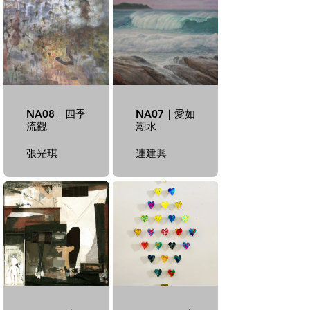
NA08｜四季
NA07｜愛如
流觀
潮水
張光琪
連建興