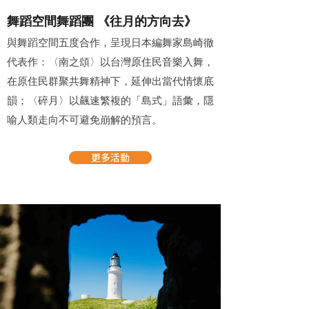
舞蹈空間舞蹈團 《往月的方向去》
與舞蹈空間五度合作，呈現日本編舞家島崎徹
代表作：〈南之頌〉以台灣原住民音樂入舞，
在原住民群聚共舞精神下，延伸出當代情懷底
韻；〈碎月〉以飆速繁複的「島式」語彙，隱
喻人類走向不可避免崩解的預言。
更多活動