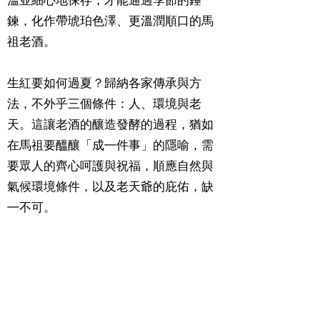
溫並細心地保存，才能通過季節的錘
鍊，化作帶琥珀色澤、更溫潤順口的馬
祖老酒。
生紅要如何過夏？歸納各家傳承與方
法，不外乎三個條件：人、環境與老
天。這讓老酒的釀造發酵的過程，猶如
在馬祖要醞釀「成㇐件事」的隱喻，需
要眾人的齊心呵護與祝福，順應自然與
氣候環境條件，以及老天爺的庇佑，缺
㇐不可。
「生紅過夏」說的是發酵成為家釀老酒
的過程，也是藝術如何成為馬祖的過
程，以五屆十年為尺度為思考的馬祖國
際藝術島，就是㇐場生紅過夏。藝術不