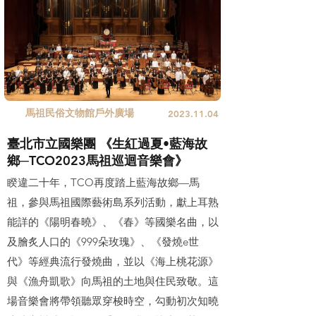
馬祖民俗文物館戶外廣場
2023.11.04
臺北市立國樂團 《生紅過夏•藍海故
鄉─TCO2023馬祖巡迴音樂會》
睽違二十年，TCO再度踏上藍海故鄉—馬
祖，參與馬祖國際藝術島系列活動，獻上耳熟
能詳的《陽明春曉》、《春》等國樂名曲，以
及膾炙人口的《999朵玫瑰》、《發燒e世
代》等經典流行發燒曲，並以《海上桃花源》
與《漁舟凱歌》向馬祖的土地與住民致敬。這
場音樂會將帶領聽眾穿梭時空，勾動初次知曉