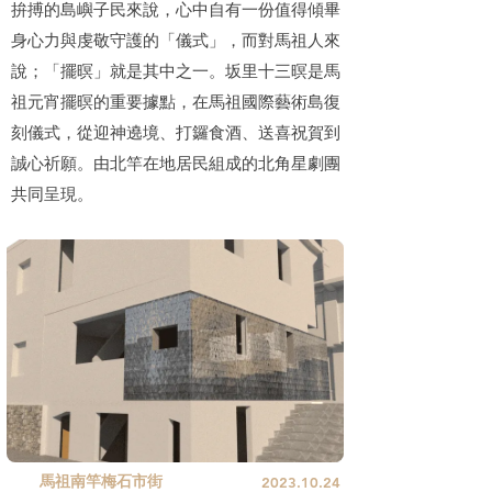
拚搏的島嶼子民來說，心中自有一份值得傾畢
身心力與虔敬守護的「儀式」，而對馬祖人來
說；「擺暝」就是其中之一。坂里十三暝是馬
祖元宵擺暝的重要據點，在馬祖國際藝術島復
刻儀式，從迎神遶境、打鑼食酒、送喜祝賀到
誠心祈願。由北竿在地居民組成的北角星劇團
共同呈現。
馬祖南竿梅石市街
2023.10.24