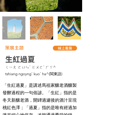
策展主題
線上看展
生紅過夏
ㄑㄧㄤ ㄛㄩㄣˋ ㄍㄨㄛˋ ㄏㄚ^
tshiang ngoyngˋ kuoˋ ha^(閩東語)
「生紅過夏」是講述馬祖家釀老酒釀製
發酵過程的㇐句俗諺。「生紅」指的是
冬天新釀老酒，開罈過濾後的酒汁呈現
桃紅色澤；「過夏」指的是唯有經過加