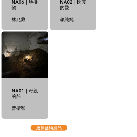
NA06｜地攤
NA02｜閃亮
物
的愛
林兆藏
賴純純
NA01｜母親
的船
曹楷智
更多藝術展品