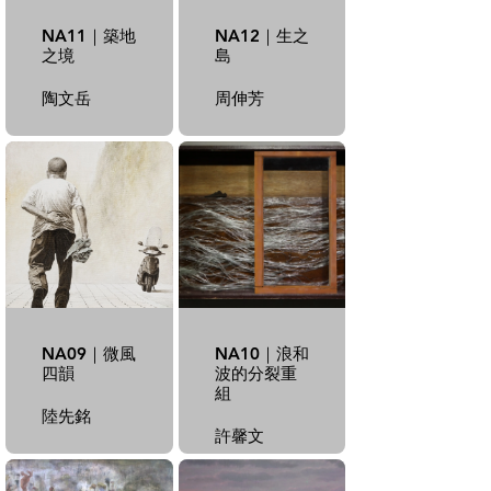
NA11｜築地
NA12｜生之
之境
島
陶文岳
周伸芳
NA09｜微風
NA10｜浪和
四韻
波的分裂重
組
陸先銘
許馨文