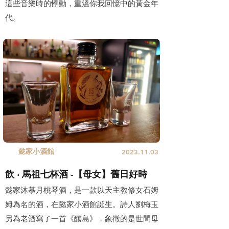
這些音樂時的悸動，重溫你我回憶中的黃金年
代。
懿家小酒館
2023.11.03
飲 ‧ 馬祖七杯酒 -【母女】舊日好時
懿家沐慕月桃琴酒，是一款以天主教修女石姆
姆為名的酒，在懿家小酒館誕生。詩人劉梅玉
另為老酒寫了一首《釀島》，象徵的是世間母